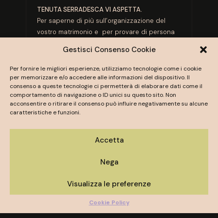
TENUTA SERRADESCA VI ASPETTA.
Per saperne di più sull’organizzazione del
vostro matrimonio e per provare di persona
le emozioni che può donare la nostra
Gestisci Consenso Cookie
location..incontriamoci!. È il modo migliore per
cominciare a costruire la vostra giornata
Per fornire le migliori esperienze, utilizziamo tecnologie come i cookie
magica.
per memorizzare e/o accedere alle informazioni del dispositivo. Il
consenso a queste tecnologie ci permetterà di elaborare dati come il
comportamento di navigazione o ID unici su questo sito. Non
Scriveteci per fissare un appuntamento al
acconsentire o ritirare il consenso può influire negativamente su alcune
numero
+393488931051
, oppure compilate il
caratteristiche e funzioni.
form qui sotto.
Accetta
Nega
Visualizza le preferenze
Cookie Policy