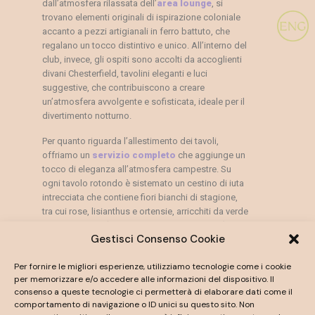
dall’atmosfera rilassata dell’
area lounge
, si
trovano elementi originali di ispirazione coloniale
accanto a pezzi artigianali in ferro battuto, che
regalano un tocco distintivo e unico. All’interno del
club, invece, gli ospiti sono accolti da accoglienti
divani Chesterfield, tavolini eleganti e luci
suggestive, che contribuiscono a creare
un’atmosfera avvolgente e sofisticata, ideale per il
divertimento notturno.
Per quanto riguarda l’allestimento dei tavoli,
offriamo un
servizio completo
che aggiunge un
tocco di eleganza all’atmosfera campestre. Su
ogni tavolo rotondo è sistemato un cestino di iuta
intrecciata che contiene fiori bianchi di stagione,
tra cui rose, lisianthus e ortensie, arricchiti da verde
di riempimento (di solito eucaliptus o ruscus). Il
Gestisci Consenso Cookie
cestino è posizionato su un ceppo di legno o su
uno specchio, per aggiungere un tocco naturale o
Per fornire le migliori esperienze, utilizziamo tecnologie come i cookie
raffinato. Per completare l’insieme, sono distribuite
per memorizzare e/o accedere alle informazioni del dispositivo. Il
alcune candele e tight, disposti con cura in vetri
consenso a queste tecnologie ci permetterà di elaborare dati come il
decorati, che donano un’aura di intimità e
comportamento di navigazione o ID unici su questo sito. Non
romanticismo. Questo allestimento, nella sua