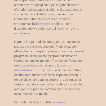
dell’esperienza complessiva. Ci dedichiamo
attentamente a scegliere ogni singolo elemento
d’arredo (dai materiali, ai colori e alle textures) e ci
concentriamo sull’effetto complessivo che
intendiamo ottenere. È per noi di primaria
importanza che l’
atmosfera
rifletta il tono
rilassato, attento e gioioso del ricevimento che
ospiteremo.
In primo luogo, dedichiamo grande attenzione al
paesaggio e alla vegetazione. Maria Acquaroli,
affiancata da un esperto paesaggista, si occupa di
progettare annualmente gli spazi e utilizzando
verde permanente, piante e fiori che conferiscono
quel tocco selvatico ma curato tipico di un
matrimonio country chic
. Le aiuole decorative
di erbe aromatiche e officinali, le piante perenni, i
gerani che circondano la corte e le rose inglesi di
varietà ricercata, creano un’atmosfera incantevole,
avvolgendo il portico e arrampicandosi sull’arco
della “chiesetta vegetale”.
Circondati dal fascino della
piscina
e