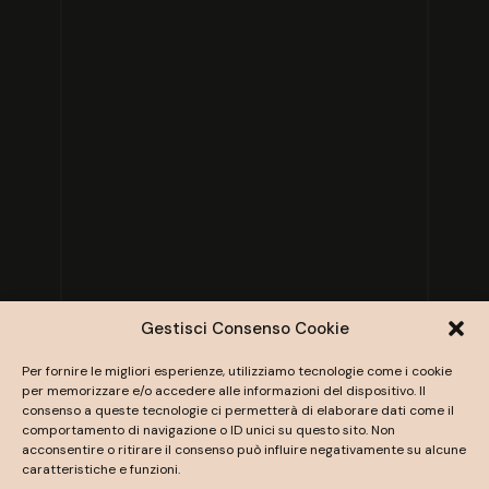
Gestisci Consenso Cookie
Per fornire le migliori esperienze, utilizziamo tecnologie come i cookie
per memorizzare e/o accedere alle informazioni del dispositivo. Il
consenso a queste tecnologie ci permetterà di elaborare dati come il
comportamento di navigazione o ID unici su questo sito. Non
acconsentire o ritirare il consenso può influire negativamente su alcune
caratteristiche e funzioni.